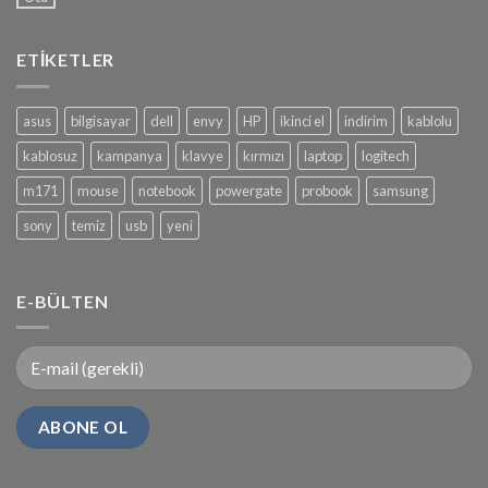
ETIKETLER
asus
bilgisayar
dell
envy
HP
ikinci el
indirim
kablolu
kablosuz
kampanya
klavye
kırmızı
laptop
logitech
m171
mouse
notebook
powergate
probook
samsung
sony
temiz
usb
yeni
E-BÜLTEN